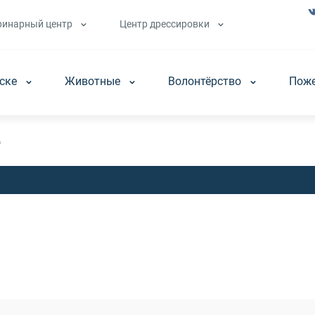
ринарный центр
Центр дрессировки
аске
Животные
Волонтёрство
Пож
"