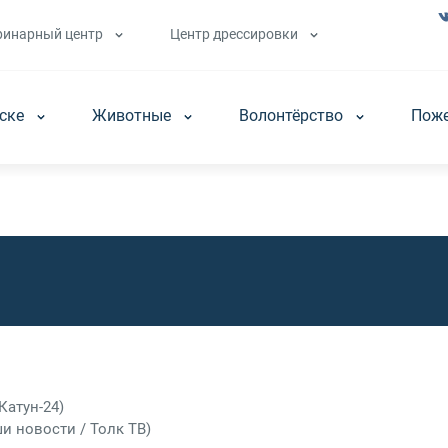
ринарный центр
Центр дрессировки
аске
Животные
Волонтёрство
Пож
Катун-24)
и новости / Толк ТВ)