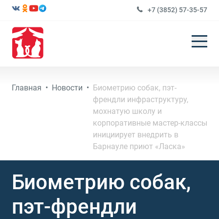
+7 (3852) 57-35-57
Главная
•
Новости
•
Биометрию собак, пэт-
френдли инфраструктуру,
мохнатую школу и
корпоративные мастер-классы
инициирует внедрить в
Барнауле приют «Ласка»
Биометрию собак,
пэт-френдли