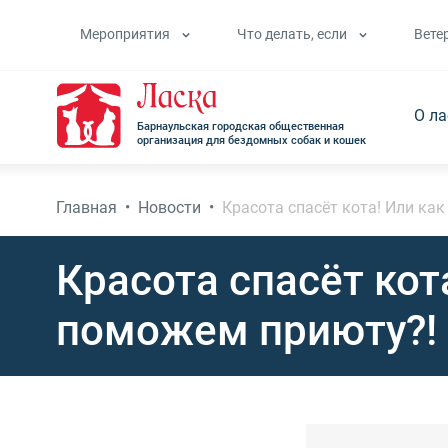
Мероприятия
Что делать, если
Вете
О л
Барнаульская городская общественная
организация для бездомных собак и кошек
Главная
•
Новости
•
Красота спасёт кота! Или ка
Красота спасёт кот
поможем приюту?!