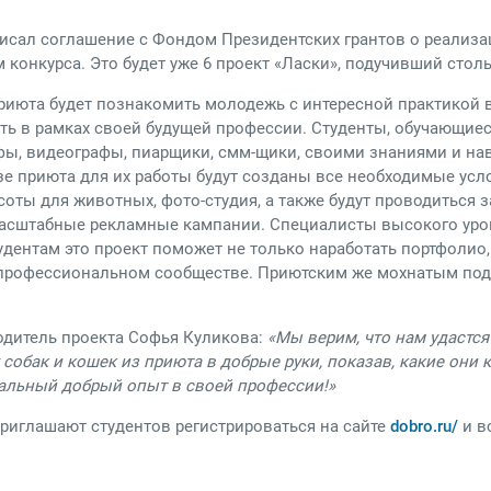
писал соглашение с Фондом Президентских грантов о реализ
м конкурса. Это будет уже 6 проект «Ласки», подучивший стол
риюта будет познакомить молодежь с интересной практикой 
есть в рамках своей будущей профессии. Студенты, обучающие
афы, видеографы, пиарщики, смм-щики, своими знаниями и 
е приюта для их работы будут созданы все необходимые усло
соты для животных, фото-студия, а также будут проводиться 
асштабные рекламные кампании. Специалисты высокого уров
дентам это проект поможет не только наработать портфолио,
 в профессиональном сообществе. Приютским же мохнатым под
одитель проекта Софья Куликова:
«Мы верим, что нам удастся
собак и кошек из приюта в добрые руки, показав, какие они 
еальный добрый опыт в своей профессии!»
риглашают студентов регистрироваться на сайте
dobro.ru/
и в