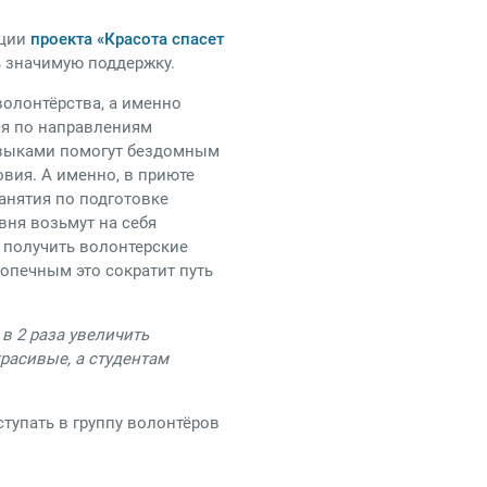
ации
проекта «Красота спасет
ь значимую поддержку.
волонтёрства, а именно
ся по направлениям
навыками помогут бездомным
вия. А именно, в приюте
занятия по подготовке
ня возьмут на себя
 получить волонтерские
опечным это сократит путь
 в 2 раза увеличить
красивые, а студентам
ступать в группу волонтёров