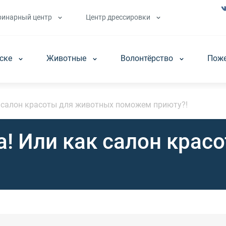
ринарный центр
Центр дрессировки
аске
Животные
Волонтёрство
Пож
к салон красоты для животных поможем приюту?!
а! Или как салон кра